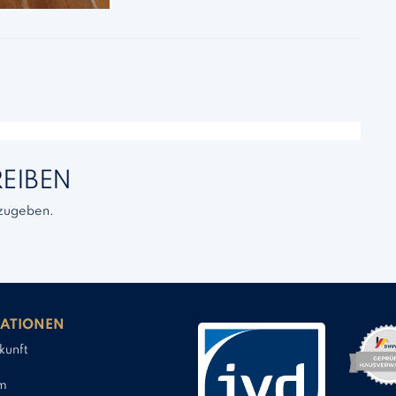
EIBEN
zugeben.
ATIONEN
kunft
m