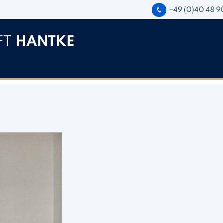
+49 (0)40 48 9
FT
HANTKE